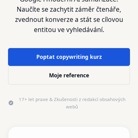
Naučíte se zachytit záměr čtenáře,
zvednout konverze a stát se cílovou
entitou ve vyhledávání.
Poptat copywriting kurz
Moje reference
17+ let praxe & Zkušenosti z redakcí obsahových
webů