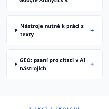
Google Analytics 4
Nástroje nutné k práci s
+
texty
GEO: psaní pro citaci v AI
+
nástrojích
Z AKCÍ A ŠKOLENÍ